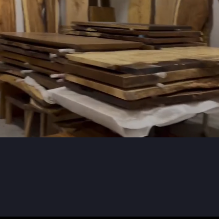
SLABSTDUDIOHONGKONG
are
we
what
do
only
at
good