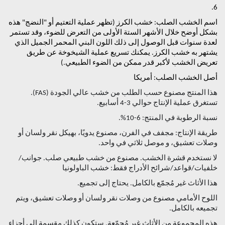
6.
اسم الخشب الصلب: خشب الكرز (تظهر عملية التعتيم أو "النضج" هذه
بشكل أوضح خلال الأشهر الستة الأولى من التعرض للضوء، وقد تستمر
لعدة سنوات قبل الوصول إلى ذلك اللون البني المحمر الجميل الذي
يشتهر به خشب الكرز. يمكنك تسريع عملية الشيخوخة عن طريق
تعريض الخشب لأكبر قدر ممكن من الضوء الطبيعي.)
أصل الخشب الصلب: أمريكا
هذا المنتج مصنوع حسب الطلب من خشب عالي الجودة (FAS).
تستغرق عملية الإنتاج حوالي 3-4 أسابيع.
نسبة الرطوبة في المنتج: 6-10%.
طريقة الإنتاج: مجفف في الفرن، مصنوع يدويًا، بهيكل نقر ولسان أو
وصلات تعشيق، و موصل ثلاثي في ​​واحد.
لا نستخدم قشرة الخشب. مصنوع من خشب طبيعي صلب. جوانب/
خلفيات/قواعد/شرائح الأدراج فقط: خشب الباولونيا
هذا الأثاث غير مُجمّع بالكامل. يحتاج إلى تجميع.
اللوح الأمامي مصنوع من وصلات نقر ولسان أو وصلات تعشيق، ويتم
تجميعه بالكامل.
هذه المجموعة من الأثاث غير مُجمّعة. ستكون كذلك مقسمة إلى أجزاء