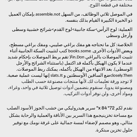
مختلفة في قطعة اللوح.
في الموصل ثلاثي الوظائف، من السهل assemble.not بإمكان العميل
ذو الخبرة الكبيرة القيام بذلك بنفسه.
العملية: لوح الرأس>سكة جانبية>لوح القدم>شرائح خشبية وسطى
وأرجل وسطى
الخلاصة: كل ما تحتاجه هو مفك براغي صليبي، ومفك براغي مسطح،
وبعض الأدوات الأخرى. books.some كتب لتثبيت السكة الجانبية أثناء
تثبيت الموصلات بالبراغي in.Donلا تقم بربط الموصلات بإحكام شديد
عندما لا يكون الهيكل بأكمله قد اكتمل (باستثناء الشرائح والأرجل
الوسطى). بعد الانتهاء من الهيكل بأكمله، يمكنك ربط الموصلات.
closely.Thenضع الساقين الأوسطتين و slats.It إنها ليست عملية صعبة.
لا توجد ورقة تعليمات لك.لأنها منتجات مصنوعة حسب الطلب
ومصنوعة يدوياً، سنقوم بتضمين أدوات توصيل ثلاثية في واحد، وغراء،
ومواد أخرى، ولن نوفر أدوات التركيب.
نقدم لكم
72" x 84" سرير هيدروليكي من خشب الجوز الأسود الصلب
مع مساحة تخزين
يجمع هذا السرير بين الأناقة والعملية والرحابة بشكل
مثالي، وهو مصمم لإضفاء لمسة جمالية على غرفة نومك مع توفير
حلول تخزين مبتكرة.