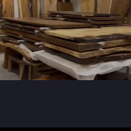
SLABSTDUDIOHONGKONG
are
we
what
do
only
at
good