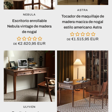
ASTRA
VISTA RÁPIDA
NEBULA
VISTA RÁPIDA
Tocador de maquillaje de
Escritorio enrollable
madera maciza de nogal
Nebula vintage de madera
estilo americano Astra
de nogal
€1.515,95 EUR
DE
€2.620,95 EUR
DE
ULYVEN
VISTA RÁPIDA