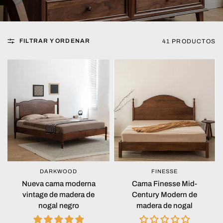
FILTRAR Y ORDENAR
41 PRODUCTOS
DARKWOOD
FINESSE
VISTA RÁPIDA
VISTA RÁPIDA
Nueva cama moderna
Cama Finesse Mid-
vintage de madera de
Century Modern de
nogal negro
madera de nogal