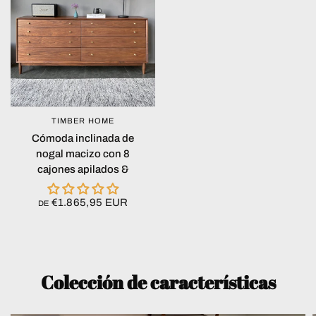
TIMBER HOME
VISTA RÁPIDA
Cómoda inclinada de
nogal macizo con 8
cajones apilados &
€1.865,95 EUR
DE
Colección de características