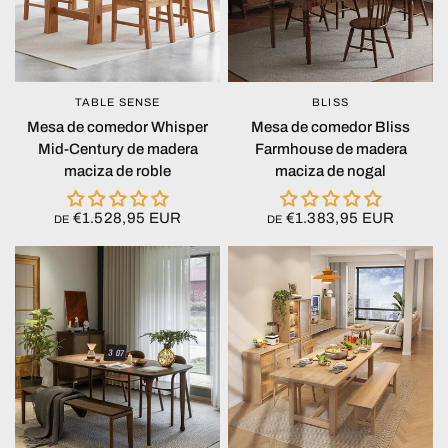
TABLE SENSE
BLISS
VISTA RÁPIDA
VISTA RÁPIDA
Mesa de comedor Whisper
Mesa de comedor Bliss
Mid-Century de madera
Farmhouse de madera
maciza de roble
maciza de nogal
€1.528,95 EUR
€1.383,95 EUR
DE
DE