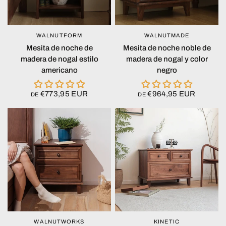
WALNUTFORM
WALNUTMADE
VISTA RÁPIDA
VISTA RÁPIDA
Mesita de noche de
Mesita de noche noble de
madera de nogal estilo
madera de nogal y color
americano
negro
€773,95 EUR
€964,95 EUR
DE
DE
WALNUTWORKS
KINETIC
VISTA RÁPIDA
VISTA RÁPIDA