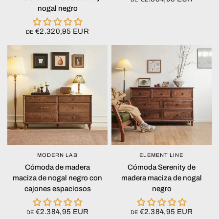
nogal negro
€2.320,95 EUR
DE
MODERN LAB
ELEMENT LINE
VISTA RÁPIDA
VISTA RÁPIDA
Cómoda de madera
Cómoda Serenity de
maciza de nogal negro con
madera maciza de nogal
cajones espaciosos
negro
€2.384,95 EUR
€2.384,95 EUR
DE
DE