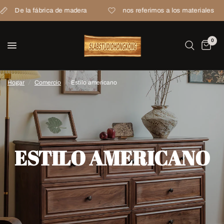
a de madera
nos referimos a los materiales
Envío gra
0
Hogar
/
Comercio
/
Estilo americano
ESTILO AMERICANO