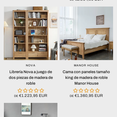
NOVA
MANOR HOUSE
VISTA RÁPIDA
VISTA RÁPIDA
Librería Nova a juego de
Cama con paneles tamaño
dos piezas de madera de
king de madera de roble
roble
Manor House
€1.223,95 EUR
€1.360,95 EUR
DE
DE