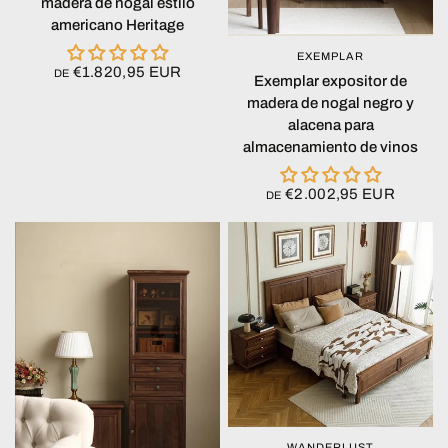
madera de nogal estilo
americano Heritage
EXEMPLAR
VISTA RÁPIDA
€1.820,95 EUR
DE
Exemplar expositor de
madera de nogal negro y
alacena para
almacenamiento de vinos
€2.002,95 EUR
DE
WANDERLUST
VISTA RÁPIDA