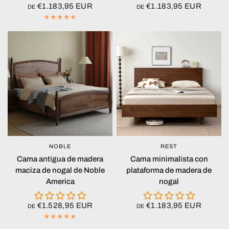
€1.183,95 EUR
€1.183,95 EUR
DE
DE
NOBLE
REST
VISTA RÁPIDA
VISTA RÁPIDA
Cama antigua de madera
Cama minimalista con
maciza de nogal de Noble
plataforma de madera de
America
nogal
€1.528,95 EUR
€1.183,95 EUR
DE
DE