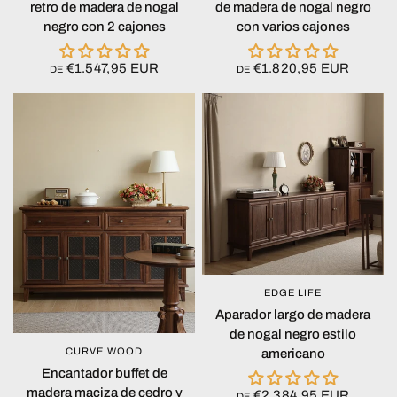
retro de madera de nogal
de madera de nogal negro
negro con 2 cajones
con varios cajones
€1.547,95 EUR
€1.820,95 EUR
DE
DE
EDGE LIFE
VISTA RÁPIDA
Aparador largo de madera
de nogal negro estilo
CURVE WOOD
VISTA RÁPIDA
americano
Encantador buffet de
madera maciza de cedro y
€2.384,95 EUR
DE