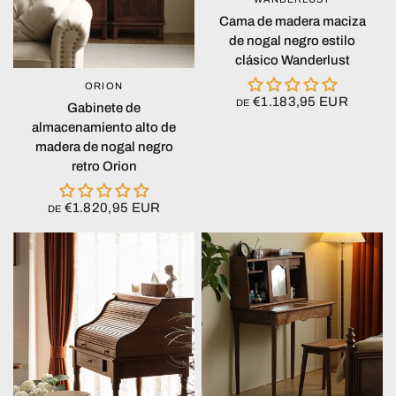
Cama de madera maciza
de nogal negro estilo
clásico Wanderlust
ORION
VISTA RÁPIDA
€1.183,95 EUR
DE
Gabinete de
almacenamiento alto de
madera de nogal negro
retro Orion
€1.820,95 EUR
DE