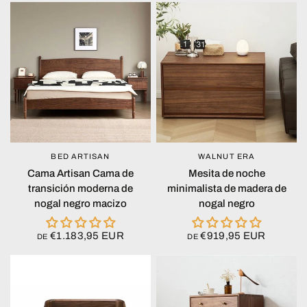
BED ARTISAN
WALNUT ERA
VISTA RÁPIDA
VISTA RÁPIDA
Cama Artisan Cama de
Mesita de noche
transición moderna de
minimalista de madera de
nogal negro macizo
nogal negro
€1.183,95 EUR
€919,95 EUR
DE
DE