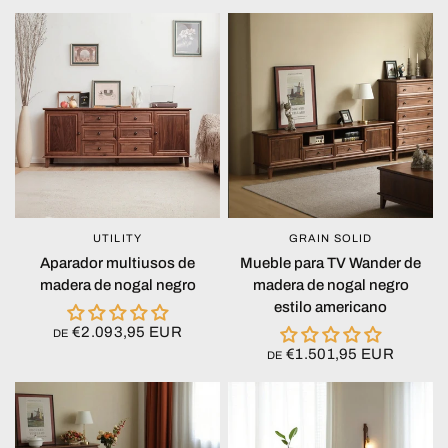
UTILITY
GRAIN SOLID
VISTA RÁPIDA
VISTA RÁPIDA
Aparador multiusos de
Mueble para TV Wander de
madera de nogal negro
madera de nogal negro
estilo americano
€2.093,95 EUR
DE
€1.501,95 EUR
DE