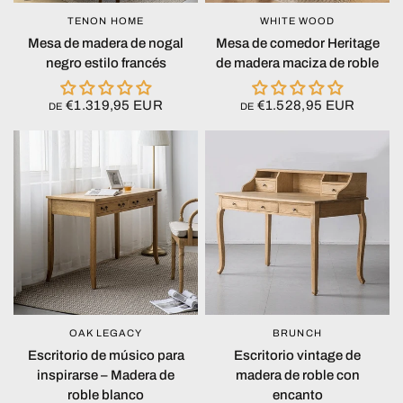
TENON HOME
WHITE WOOD
VISTA RÁPIDA
VISTA RÁPIDA
Mesa de madera de nogal
Mesa de comedor Heritage
negro estilo francés
de madera maciza de roble
€1.319,95 EUR
€1.528,95 EUR
DE
DE
OAK LEGACY
BRUNCH
VISTA RÁPIDA
VISTA RÁPIDA
Escritorio de músico para
Escritorio vintage de
inspirarse – Madera de
madera de roble con
roble blanco
encanto