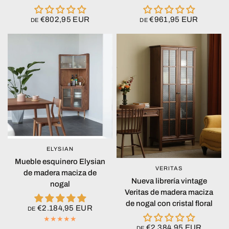
€802,95 EUR
€961,95 EUR
DE
DE
ELYSIAN
VISTA RÁPIDA
Mueble esquinero Elysian
VERITAS
VISTA RÁPIDA
de madera maciza de
Nueva librería vintage
nogal
Veritas de madera maciza
de nogal con cristal floral
€2.184,95 EUR
DE
€2.384,95 EUR
DE