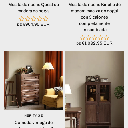
Mesita de noche Quest de
Mesita de noche Kinetic de
madera de nogal
madera maciza de nogal
con 3 cajones
completamente
€964,95 EUR
DE
ensamblada
€1.092,95 EUR
DE
HERITAGE
VISTA RÁPIDA
Cómoda vintage de