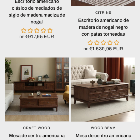
Escritorio americano
clásico de mediados de
CITRINE
VISTA RÁPIDA
siglo de madera maciza de
Escritorio americano de
nogal
madera de nogal negro
con patas torneadas
€917,95 EUR
DE
€1.539,95 EUR
DE
CRAFT WOOD
WOOD BEAM
VISTA RÁPIDA
VISTA RÁPIDA
Mesa de centro americana
Mesa de centro americana