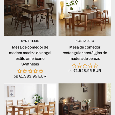
SYNTHESIS
NOSTALGIC
VISTA RÁPIDA
VISTA RÁPIDA
Mesa de comedor de
Mesa de comedor
madera maciza de nogal
rectangular nostálgica de
estilo americano
madera de cerezo
Synthesis
€1.528,95 EUR
DE
€1.383,95 EUR
DE