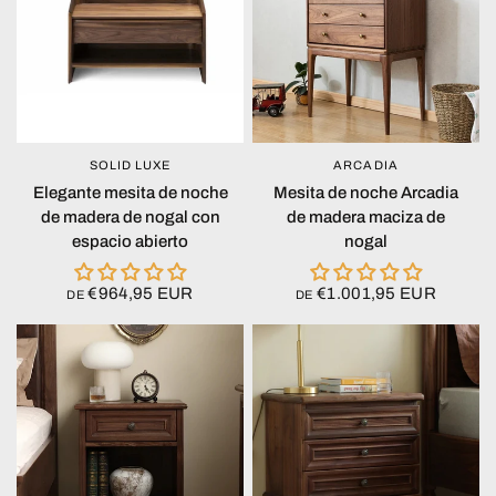
SOLID LUXE
ARCADIA
VISTA RÁPIDA
VISTA RÁPIDA
Elegante mesita de noche
Mesita de noche Arcadia
de madera de nogal con
de madera maciza de
espacio abierto
nogal
€964,95 EUR
€1.001,95 EUR
DE
DE